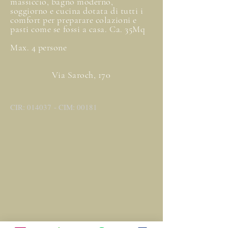
massiccio, bagno moderno,
soggiorno e cucina dotata di tutti i
comfort per preparare colazioni e
pasti come se fossi a casa. Ca. 35Mq
Max. 4 persone
Via Saroch, 170
CIR: 014037 - CIM: 00181