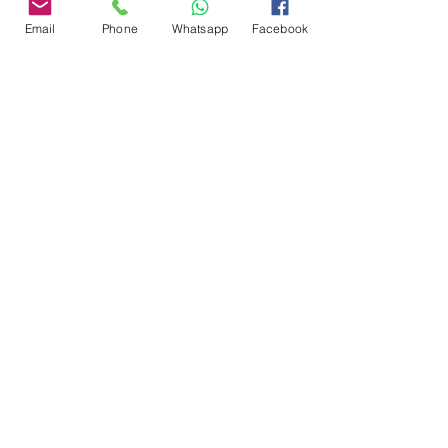
Email
Phone
Whatsapp
Facebook
Свяжитесь со мной –
Мы здесь, чтобы ответить на любые
Ваши вопросы. –
Email:
info@livignoalps.com
Подписывайтесь на меня
Свяжитесь со мной –